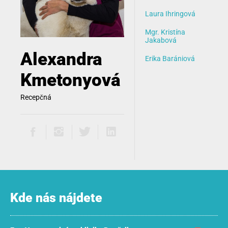
Laura Ihringová
Mgr. Kristína
Jakabová
Alexandra
Erika Barániová
Kmetonyová
Recepčná
Kde nás nájdete